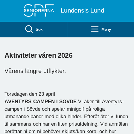
Till övergripande innehåll
Lundensis Lund
Sök
Meny
Aktiviteter våren 2026
Vårens längre utflykter.
Torsdagen den 23 april
ÄVENTYRS-CAMPEN I SÖVDE
Vi åker till Äventyrs-
campen i Sövde och spelar minigolf på roliga
utmanande banor med olika hinder. Efteråt äter vi lunch
tillsammans och har en liten prisutdelning. Vid anmälan
berättar ni om ni behöver skjuts/kan köra, och hur