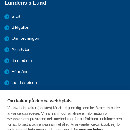
Lundensis Lund
Start
Bildgalleri
Om föreningen
Aktiviteter
Bli medlem
Förmåner
Lundakretsen
Månadsmöte 2026 vt
Om kakor på denna webbplats
Programblad
Vi använder kakor (cookies) för att erbjuda dig som besökare en bättre
användarupplevelse. Vi samlar in och analyserar information om
Träffpunkterna
webbplatsens prestanda och användning, för att förbättra funktioner och
för att förbättra och anpassa innehållet. Vi använder kakor (cookies) för
att kunna erbjuda anpassade annonser.
Läs mer om kakor