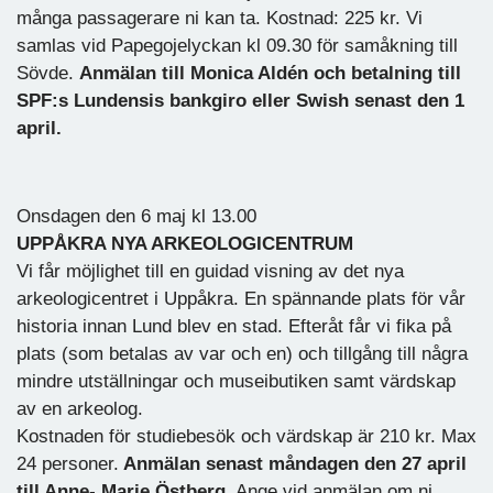
många passagerare ni kan ta. Kostnad: 225 kr. Vi
samlas vid Papegojelyckan kl 09.30 för samåkning till
Sövde.
Anmälan till Monica Aldén och betalning till
SPF:s Lundensis bankgiro eller Swish senast den 1
april.
Onsdagen den 6 maj kl 13.00
UPPÅKRA NYA ARKEOLOGICENTRUM
Vi får möjlighet till en guidad visning av det nya
arkeologicentret i Uppåkra. En spännande plats för vår
historia innan Lund blev en stad. Efteråt får vi fika på
plats (som betalas av var och en) och tillgång till några
mindre utställningar och museibutiken samt värdskap
av en arkeolog.
Kostnaden för studiebesök och värdskap är 210 kr. Max
24 personer.
Anmälan senast måndagen den 27 april
till Anne- Marie Östberg.
Ange vid anmälan om ni