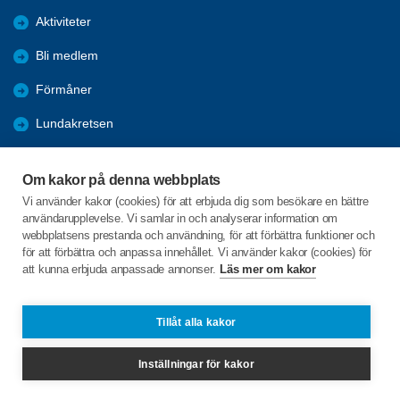
Aktiviteter
Bli medlem
Förmåner
Lundakretsen
Träffpunkterna
Om kakor på denna webbplats
Månadsmöte hösten 2026
Vi använder kakor (cookies) för att erbjuda dig som besökare en bättre
användarupplevelse. Vi samlar in och analyserar information om
Programblad
webbplatsens prestanda och användning, för att förbättra funktioner och
för att förbättra och anpassa innehållet. Vi använder kakor (cookies) för
att kunna erbjuda anpassade annonser.
Läs mer om kakor
C/o:Anne-Marie Pålsson
Sockerkokaregatan 8 lgh 1302
222 36 Lund
Tillåt alla kakor
Telefon:
+46 708257678
Inställningar för kakor
ampalsson49@gmail.com