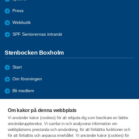
Press
Webbutik
SPF Seniorernas intranät
Stenbocken Boxholm
Start
Om föreningen
Bli medlem
Förmåner
Om kakor på denna webbplats
Aktiviteter
Vi använder kakor (cookies) för att erbjuda dig som besökare en bättre
användarupplevelse. Vi samlar in och analyserar information om
Bildgalleri
webbplatsens prestanda och användning, för att förbättra funktioner och
för att förbättra och anpassa innehållet. Vi använder kakor (cookies) för