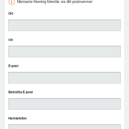
Närmaste förening föreslås via ditt postnummer
Ort
c/o
E-post
Bekräfta E-post
Hemtelefon