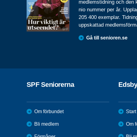
medlemstidning och den
nio nummer per år. Uppla
205 400 exemplar. Tidnin
uppskattad medlemsförm
Gå till senioren.se
SPF Seniorerna
Edsb
Om förbundet
Start
Bli medlem
Om f
Förmåner
Bli 