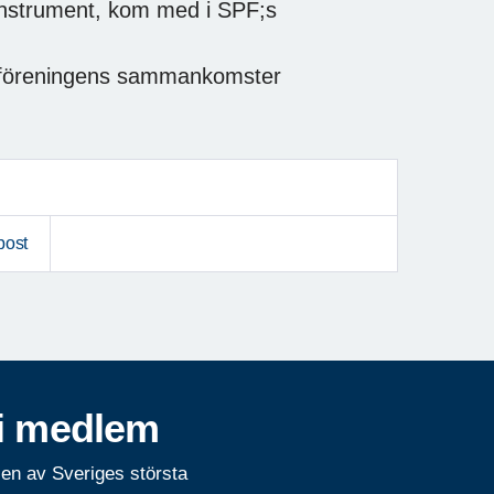
 instrument, kom med i SPF;s
å föreningens sammankomster
post
i medlem
 en av Sveriges största