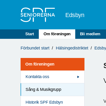
Till övergripande innehåll
Edsbyn
Start
Om föreningen
Bli medlem
Du
Förbundet start
Hälsingedistriktet
Edsb
är
här:
Om föreningen
Kontakta oss
Sång & Musikgrupp
V
Historik SPF Edsbyn