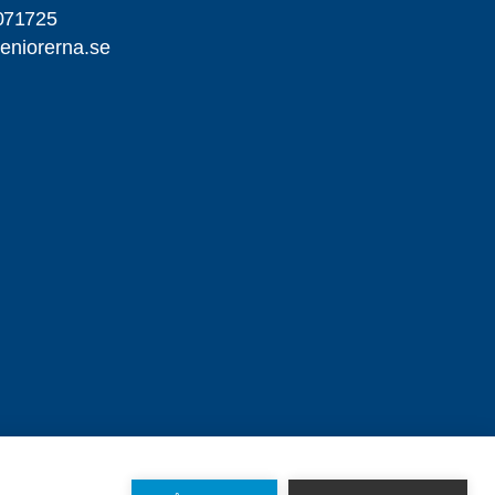
071725
eniorerna.se