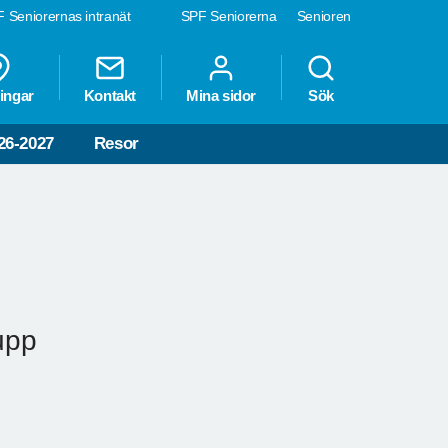
 Seniorernas intranät
SPF Seniorerna
Senioren
ingar
Kontakt
Mina sidor
Sök
26-2027
Resor
upp