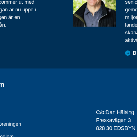
 kommer ut med
senio
gan är nu uppe i
geme
gen är en
miljo
ån.
lande
skapa
aktiv
B
yn
C/o:Dan Hälsing
Freskavägen 3
öreningen
828 30 EDSBYN
medlem