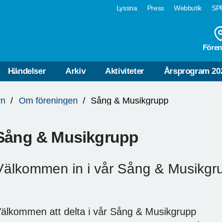
Lyssna
Press
Webbutik
SPF
Fören
Händelser
Arkiv
Aktiviteter
Årsprogram 20
yn
Om föreningen
Sång & Musikgrupp
Sång & Musikgrupp
Välkommen in i vår Sång & Musikgr
älkommen att delta i vår Sång & Musikgrupp