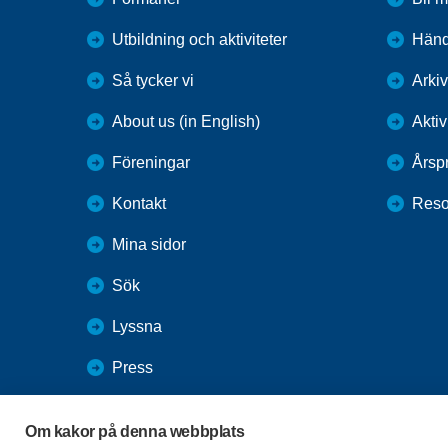
Utbildning och aktiviteter
Händ
Så tycker vi
Arkiv
About us (in English)
Aktiv
Föreningar
Årsp
Kontakt
Reso
Mina sidor
Sök
Lyssna
Press
Webbutik
Om kakor på denna webbplats