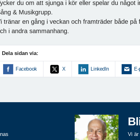
ycker du om att sjunga i kör eller spelar du något
ång & Musikgrupp.
i tränar en gång i veckan och framträder både p
ch i andra sammanhang.
Dela sidan via:
Facebook
X
LinkedIn
E-
Bl
rnas
Vi är