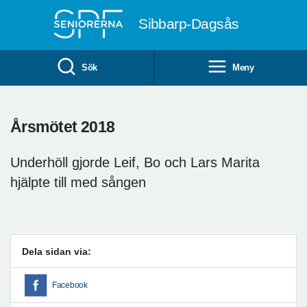
Till övergripande innehåll
Sibbarp-Dagsås
Sök
Meny
Årsmötet 2018
Underhöll gjorde Leif, Bo och Lars Marita
hjälpte till med sången
Dela sidan via:
Facebook