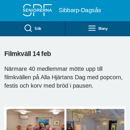
Till övergripande innehåll
Sibbarp-Dagsås
Sök
Meny
Filmkväll 14 feb
Närmare 40 medlemmar mötte upp till
filmkvällen på Alla Hjärtans Dag med popcorn,
festis och korv med bröd i pausen.