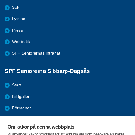
Sök
Lyssna
Press
Webbutik
SPF Seniorernas intranät
SPF Seniorerna Sibbarp-Dagsås
Start
Bildgalleri
Förmåner
Bli medlem
Om kakor på denna webbplats
Om föreningen
Vi använder kakor (cookies) för att erbjuda dig som besökare en bättre