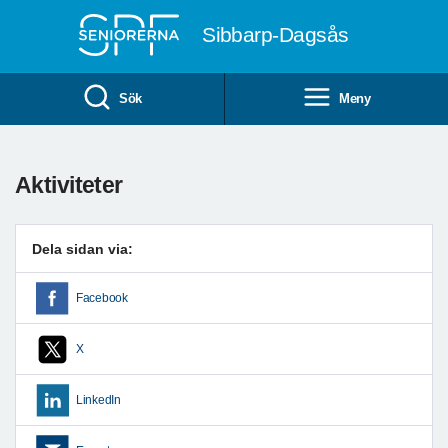
Till övergripande innehåll
Sibbarp-Dagsås
Sök
Meny
Aktiviteter
Dela sidan via:
Facebook
X
LinkedIn