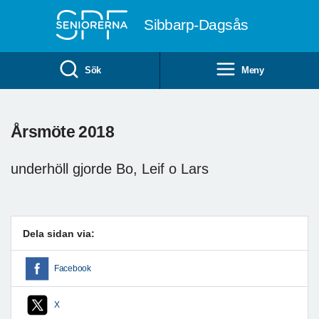
Till övergripande innehåll
Sibbarp-Dagsås
Sök
Meny
Årsmöte 2018
underhöll gjorde Bo, Leif o Lars
Dela sidan via:
Facebook
X