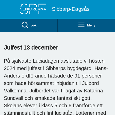
Till övergripande innehåll
Sibbarp-Dagsås
Sök
Meny
Julfest 13 december
På självaste Luciadagen avslutade vi hösten
2024 med julfest i Sibbarps bygdegård. Hans-
Anders ordförande hälsade de 91 personer
som hade hörsammat inbjudan till Julbord
Välkomna. Julbordet var tillagat av Katarina
Sundvall och smakade fantastiskt gott.
Skolans elever i klass 5 och 6 framförde ett
stämningsfullt och fint luciatåg. Lotterier med