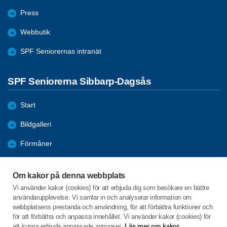
Press
Webbutik
SPF Seniorernas intranät
SPF Seniorerna Sibbarp-Dagsås
Start
Bildgalleri
Förmåner
Bli medlem
Om kakor på denna webbplats
Om föreningen
Vi använder kakor (cookies) för att erbjuda dig som besökare en bättre
användarupplevelse. Vi samlar in och analyserar information om
Aktiviteter
webbplatsens prestanda och användning, för att förbättra funktioner och
för att förbättra och anpassa innehållet. Vi använder kakor (cookies) för
att kunna erbjuda anpassade annonser.
Läs mer om kakor