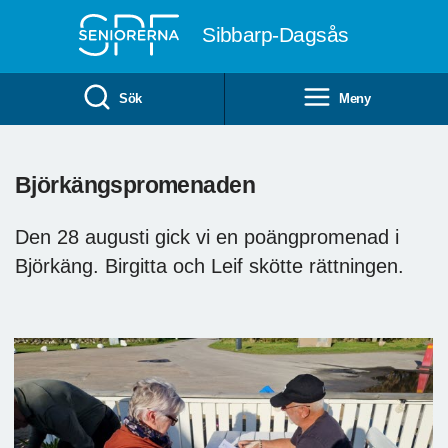
Till övergripande innehåll
Sibbarp-Dagsås
Sök
Meny
Björkängspromenaden
Den 28 augusti gick vi en poängpromenad i
Björkäng. Birgitta och Leif skötte rättningen.