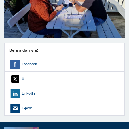
Dela sidan via:
Facebook
X
LinkedIn
E-post