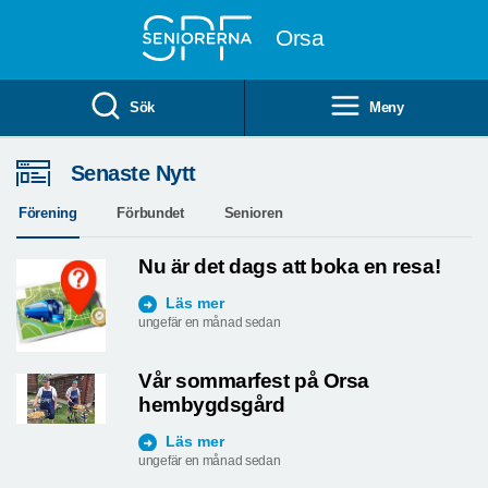
Till övergripande innehåll
Orsa
Sök
Meny
BOULE PÅ ONSDAGAR
Senaste Nytt
NYBÖRJARE VÄLKOMNA
Förening
Förbundet
Senioren
Nu är det dags att boka en resa!
Läs mer
ungefär en månad sedan
Vår sommarfest på Orsa
hembygdsgård
Läs mer
ungefär en månad sedan