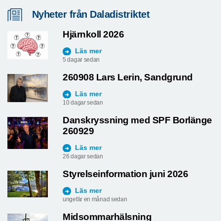
Nyheter från Daladistriktet
Hjärnkoll 2026
Läs mer
5 dagar sedan
260908 Lars Lerin, Sandgrund
Läs mer
10 dagar sedan
Danskryssning med SPF Borlänge
260929
Läs mer
26 dagar sedan
Styrelseinformation juni 2026
Läs mer
ungefär en månad sedan
Midsommarhälsning