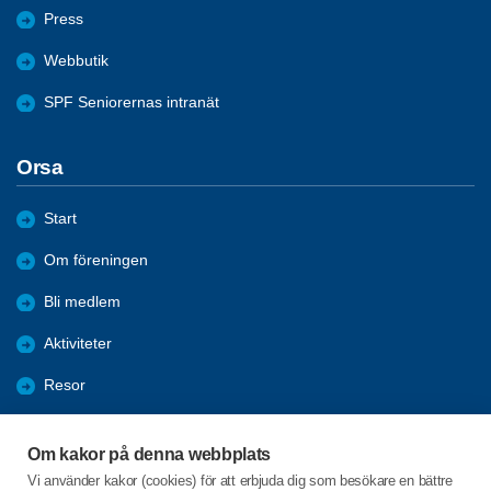
Press
Webbutik
SPF Seniorernas intranät
Orsa
Start
Om föreningen
Bli medlem
Aktiviteter
Resor
Information
Om kakor på denna webbplats
Reportage
Vi använder kakor (cookies) för att erbjuda dig som besökare en bättre