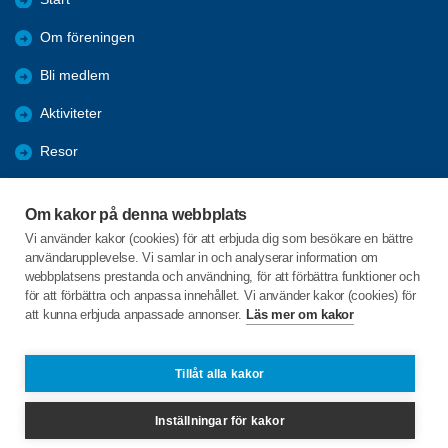
Om föreningen
Bli medlem
Aktiviteter
Resor
Information
Om kakor på denna webbplats
Reportage
Vi använder kakor (cookies) för att erbjuda dig som besökare en bättre
användarupplevelse. Vi samlar in och analyserar information om
Från Orebygden
webbplatsens prestanda och användning, för att förbättra funktioner och
för att förbättra och anpassa innehållet. Vi använder kakor (cookies) för
att kunna erbjuda anpassade annonser.
Läs mer om kakor
C/o:Sonja Persson
Gubbgata 16 Viborg
794 92 Orsa
Tillåt alla kakor
Telefon:
070-248 88 99
Inställningar för kakor
orsa@spfdalarna.se