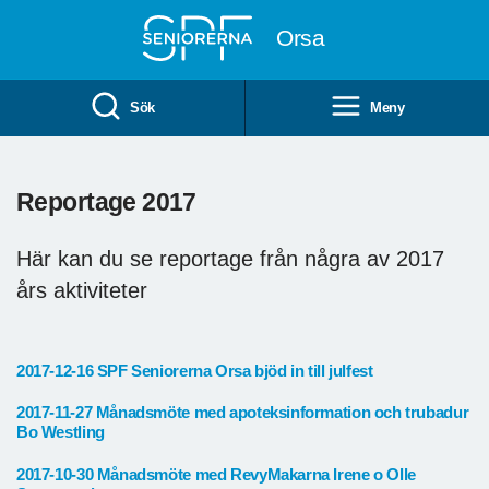
Till övergripande innehåll
Orsa
Sök
Meny
Reportage 2017
Här kan du se reportage från några av 2017
års aktiviteter
2017-12-16 SPF Seniorerna Orsa bjöd in till julfest
2017-11-27 Månadsmöte med apoteksinformation och trubadur
Bo Westling
2017-10-30 Månadsmöte med RevyMakarna Irene o Olle