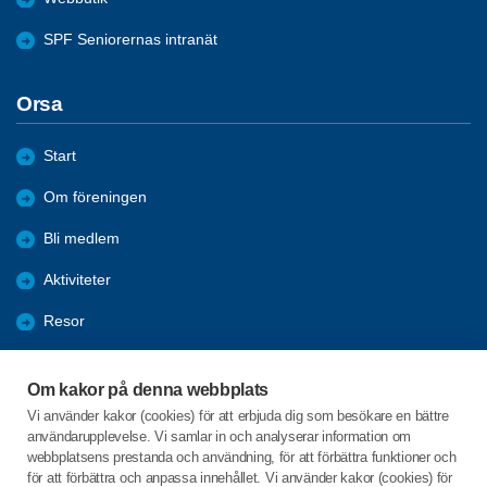
SPF Seniorernas intranät
Orsa
Start
Om föreningen
Bli medlem
Aktiviteter
Resor
Information
Om kakor på denna webbplats
Reportage
Vi använder kakor (cookies) för att erbjuda dig som besökare en bättre
användarupplevelse. Vi samlar in och analyserar information om
Från Orebygden
webbplatsens prestanda och användning, för att förbättra funktioner och
för att förbättra och anpassa innehållet. Vi använder kakor (cookies) för