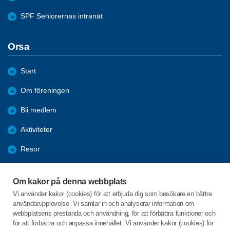
SPF Seniorernas intranät
Orsa
Start
Om föreningen
Bli medlem
Aktiviteter
Resor
Information
Om kakor på denna webbplats
Reportage
Vi använder kakor (cookies) för att erbjuda dig som besökare en bättre
användarupplevelse. Vi samlar in och analyserar information om
Från Orebygden
webbplatsens prestanda och användning, för att förbättra funktioner och
för att förbättra och anpassa innehållet. Vi använder kakor (cookies) för