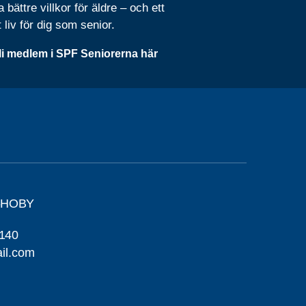
 bättre villkor för äldre – och ett
t liv för dig som senior.
li medlem i SPF Seniorerna här
-HOBY
140
il.com