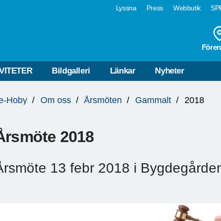
Lyssna
Press
Webbutik
SPF
Fören
VITETER
Bildgalleri
Länkar
Nyheter
e-Hoby
Om oss
Årsmöten
Gammalt
2018
Årsmöte 2018
Årsmöte 13 febr 2018 i Bygdegården