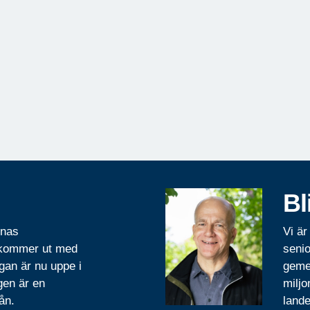
Bl
rnas
Vi är
 kommer ut med
senio
gan är nu uppe i
geme
gen är en
miljo
ån.
lande