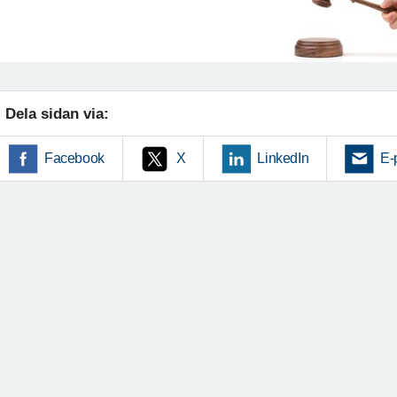
Dela sidan via:
Facebook
X
LinkedIn
E-