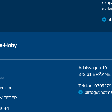
skapa
aktiv
B
e-Hoby
Ådalsvägen 19
372 61 BRÄKNE
ss
Telefon:
0705279
medlem
birfog@hotma
IVITETER
alleri