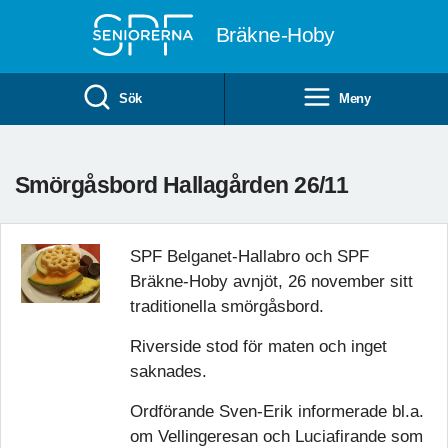
Till övergripande innehåll
Bräkne-Hoby
Sök
Meny
Smörgåsbord Hallagården 26/11
SPF Belganet-Hallabro och SPF
Bräkne-Hoby avnjöt, 26 november sitt
traditionella smörgåsbord.
Riverside stod för maten och inget
saknades.
Ordförande Sven-Erik informerade bl.a.
om Vellingeresan och Luciafirande som