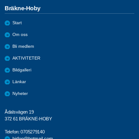
Bräkne-Hoby
Start
Om oss
Bli medlem
AKTIVITETER
Bildgalleri
Länkar
Nyheter
Ådalsvägen 19
372 61 BRÄKNE-HOBY
Telefon:
0705279140
birfog@hotmail.com