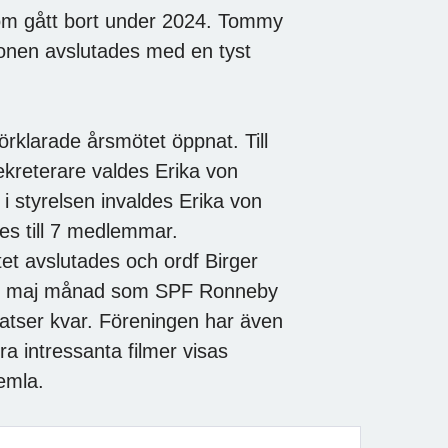
om gått bort under 2024. Tommy
ionen avslutades med en tyst
rklarade årsmötet öppnat. Till
ekreterare valdes Erika von
 styrelsen invaldes Erika von
s till 7 medlemmar.
et avslutades och ordf Birger
nd i maj månad som SPF Ronneby
atser kvar. Föreningen har även
ra intressanta filmer visas
emla.