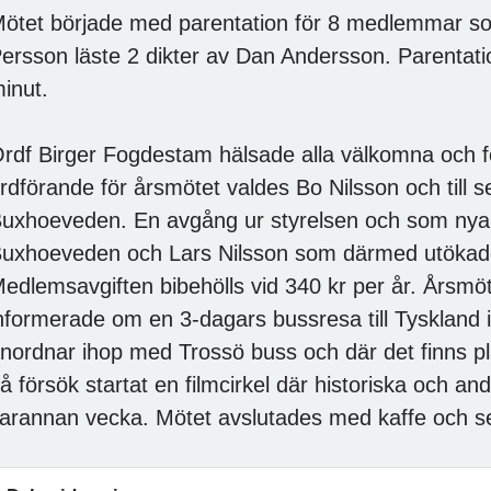
ötet började med parentation för 8 medlemmar s
ersson läste 2 dikter av Dan Andersson. Parentat
inut.
rdf Birger Fogdestam hälsade alla välkomna och fö
rdförande för årsmötet valdes Bo Nilsson och till s
uxhoeveden. En avgång ur styrelsen och som nya i
uxhoeveden och Lars Nilsson som därmed utökade
edlemsavgiften bibehölls vid 340 kr per år. Årsmöt
nformerade om en 3-dagars bussresa till Tyskla
nordnar ihop med Trossö buss och där det finns pl
å försök startat en filmcirkel där historiska och and
arannan vecka. Mötet avslutades med kaffe och s