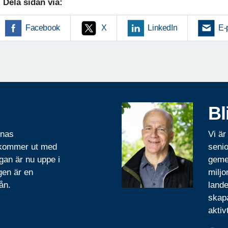
Dela sidan via:
Facebook
X
LinkedIn
E-
Bl
rnas
Vi är
 kommer ut med
senio
gan är nu uppe i
geme
gen är en
miljo
ån.
lande
skapa
aktiv