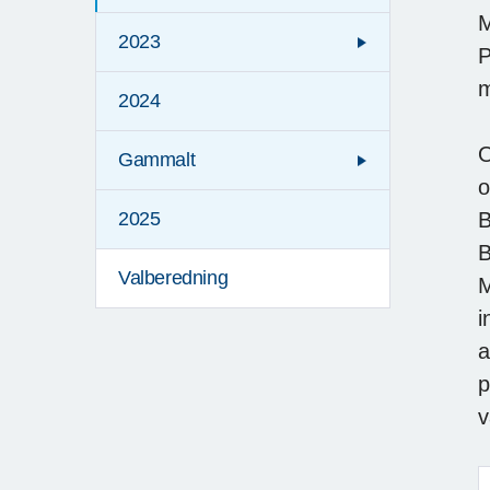
M
2023
P
m
2024
O
Gammalt
o
B
2025
B
Valberedning
M
i
a
p
v