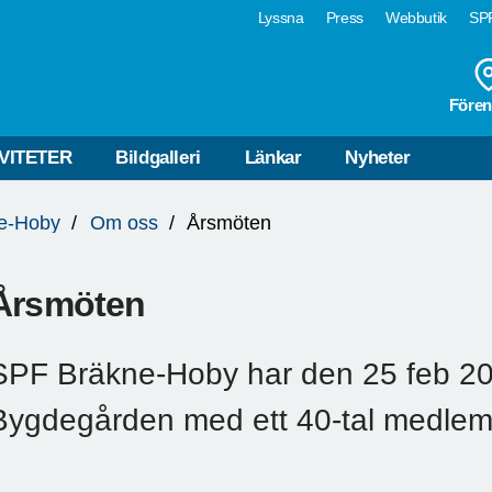
Lyssna
Press
Webbutik
SPF
Fören
VITETER
Bildgalleri
Länkar
Nyheter
e-Hoby
Om oss
Årsmöten
Årsmöten
SPF Bräkne-Hoby har den 25 feb 202
Bygdegården med ett 40-tal medlem