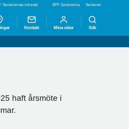
 Seniorernas intranät
SPF Seniorerna
Senioren
ingar
Kontakt
Mina sidor
Sök
5 haft årsmöte i
mar.