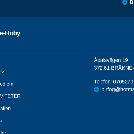
B
e-Hoby
Ådalsvägen 19
372 61 BRÄKNE
ss
Telefon:
0705279
medlem
birfog@hotma
IVITETER
alleri
ar
ter