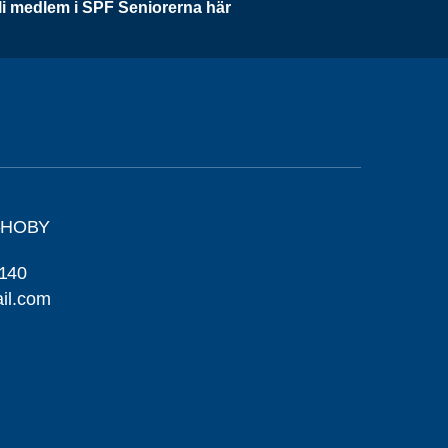
li medlem i SPF Seniorerna här
-HOBY
140
il.com