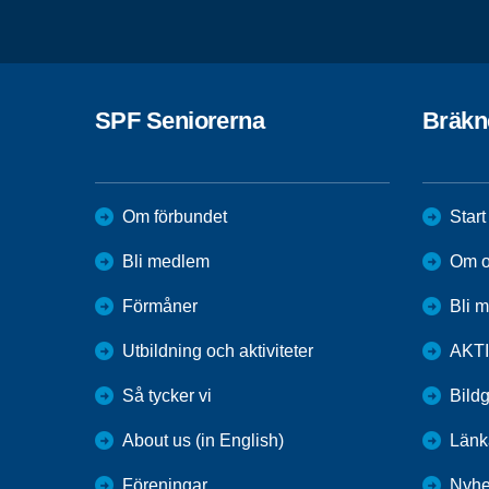
SPF Seniorerna
Bräkn
Om förbundet
Start
Bli medlem
Om o
Förmåner
Bli 
Utbildning och aktiviteter
AKT
Så tycker vi
Bildg
About us (in English)
Länk
Föreningar
Nyhe