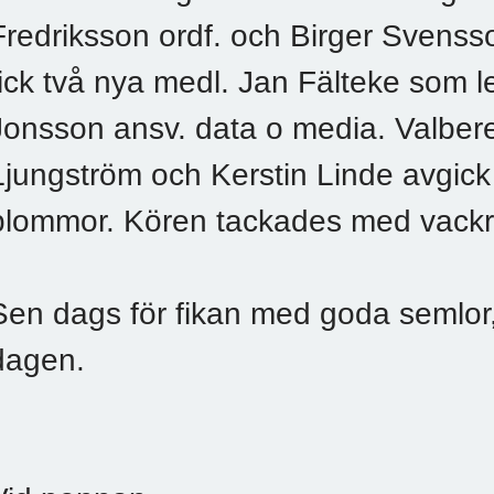
Fredriksson ordf. och Birger Svenss
fick två nya medl. Jan Fälteke som
Jonsson ansv. data o media. Valber
Ljungström och Kerstin Linde avgic
blommor. Kören tackades med vackra
Sen dags för fikan med goda semlor, l
dagen.