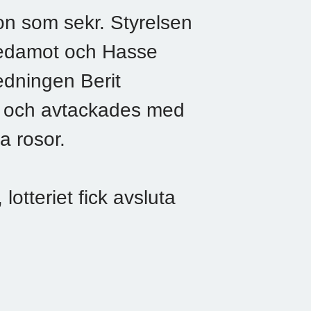
on som sekr. Styrelsen
 ledamot och Hasse
edningen Berit
k och avtackades med
 rosor.
otteriet fick avsluta