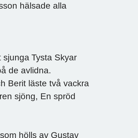
sson hälsade alla
 sjunga Tysta Skyar
å de avlidna.
h Berit läste två vackra
ören sjöng, En spröd
 som hölls av Gustav