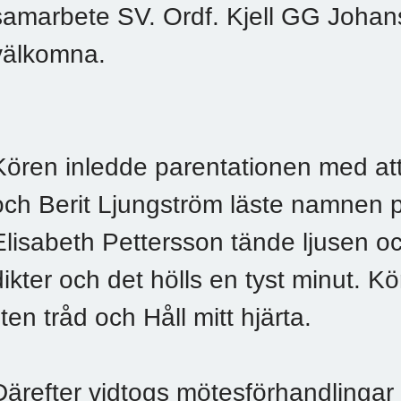
samarbete SV. Ordf. Kjell GG Johan
välkomna.
Kören inledde parentationen med att
och Berit Ljungström läste namnen p
Elisabeth Pettersson tände ljusen oc
dikter och det hölls en tyst minut. K
liten tråd och Håll mitt hjärta.
Därefter vidtogs mötesförhandlingar