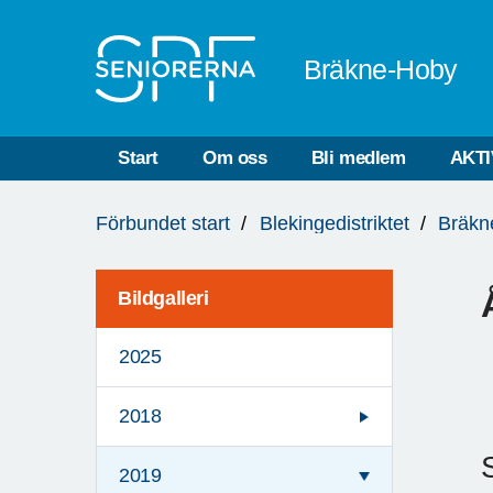
Till övergripande innehåll
Bräkne-Hoby
Start
Om oss
Bli medlem
AKTI
Du
Förbundet start
Blekingedistriktet
Bräkn
är
här:
Bildgalleri
2025
2018
2019