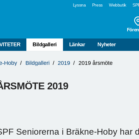
Lyssna
Press
Webbutik
SPF
Fören
VITETER
Bildgalleri
Länkar
Nyheter
e-Hoby
Bildgalleri
2019
2019 årsmöte
ÅRSMÖTE 2019
SPF Seniorerna i Bräkne-Hoby har d