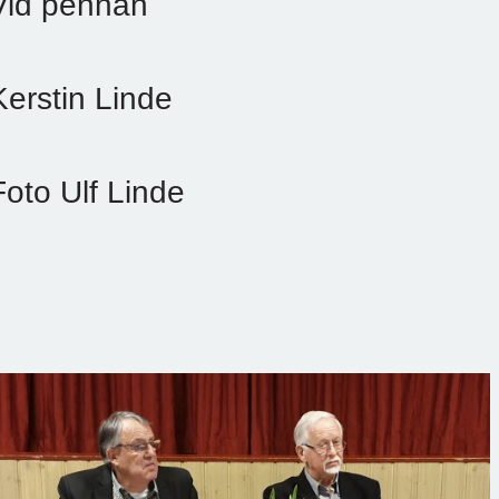
Vid pennan
Kerstin Linde
Foto Ulf Linde