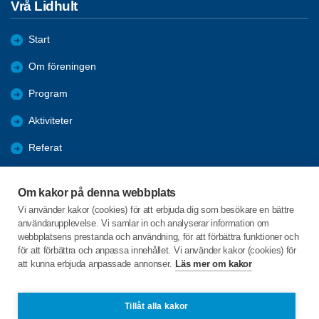
Vrå Lidhult
Start
Om föreningen
Program
Aktiviteter
Referat
Bildgalleri
Om kakor på denna webbplats
Bli medlem
Vi använder kakor (cookies) för att erbjuda dig som besökare en bättre
användarupplevelse. Vi samlar in och analyserar information om
Förmåner
webbplatsens prestanda och användning, för att förbättra funktioner och
för att förbättra och anpassa innehållet. Vi använder kakor (cookies) för
att kunna erbjuda anpassade annonser.
Läs mer om kakor
C/o:Yvonne Johansson
Bavra Lindeslund 1
341 72 LIDHULT
Tillåt alla kakor