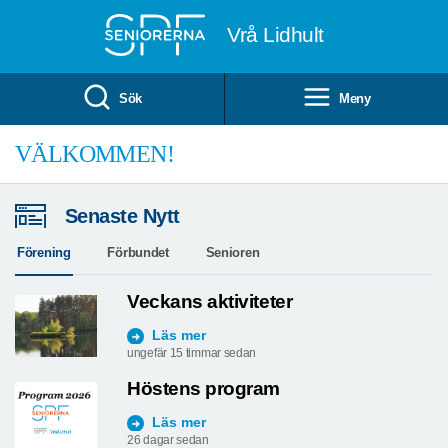
Till övergripande innehåll
Vrå Lidhult
Sök
Meny
VÄLKOMMEN!
Senaste Nytt
Förening
Förbundet
Senioren
Veckans aktiviteter
Läs mer
ungefär 15 timmar sedan
Höstens program
Läs mer
26 dagar sedan