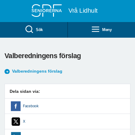
Till övergripande innehåll
Vrå Lidhult
Sök
Meny
Valberedningens förslag
Valberedningens förslag
Dela sidan via:
Facebook
X