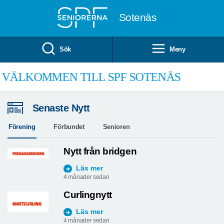
Till övergripande innehåll
Sotenäs
Sök
Meny
CAFÉ VINYL
VI SES I HÖST. DÅ KÖR VI FÖR FULLT.
Senaste Nytt
Förening
Förbundet
Senioren
Nytt från bridgen
Läs mer
4 månader sedan
Curlingnytt