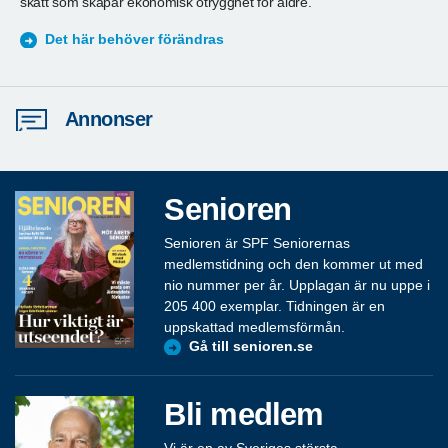
Idag betyder ett långt arbetsliv alltför ofta en total pension efter
T
skatt som skapar ekonomisk otrygghet för äldre.
ä
S
Det här behöver förändras
Annonser
Senioren
Senioren är SPF Seniorernas
medlemstidning och den kommer ut med
nio nummer per år. Upplagan är nu uppe i
205 400 exemplar. Tidningen är en
uppskattad medlemsförmån.
Gå till senioren.se
Bli medlem