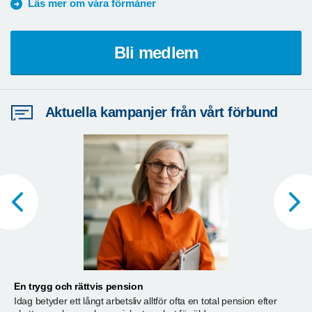
Läs mer om våra förmåner
Bli medlem
Aktuella kampanjer från vårt förbund
En trygg och rättvis pension
A