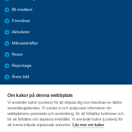
Om föreningen
Bli medlem
Förmåner
Aktiviteter
Månadsträffar
Resor
Reportage
Årets bild
Om kakor på denna webbplats
Nyheter
Vi använder kakor (cookies) för att erbjuda dig som besökare en bättre
Fredagsbridgen
användarupplevelse. Vi samlar in och analyserar information om
webbplatsens prestanda och användning, för att förbättra funktioner och
Sponsorer
för att förbättra och anpassa innehållet. Vi använder kakor (cookies) för
att kunna erbjuda anpassade annonser.
Läs mer om kakor