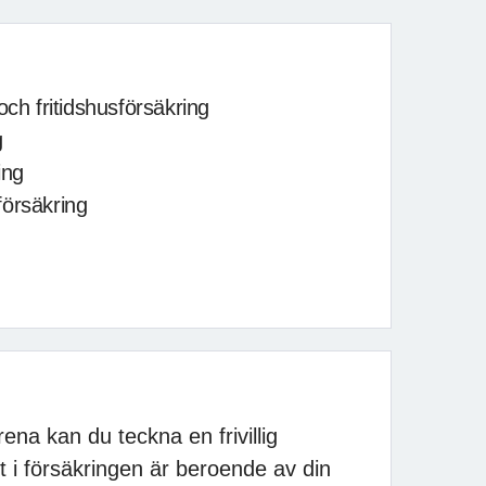
och fritidshusförsäkring
g
ing
försäkring
a kan du teckna en frivillig
t i försäkringen är beroende av din