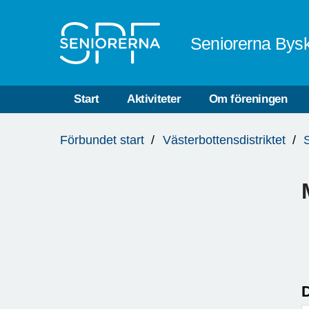
Till övergripande innehåll
Seniorerna Bys
Start
Aktiviteter
Om föreningen
Du
Förbundet start
Västerbottensdistriktet
är
här:
D