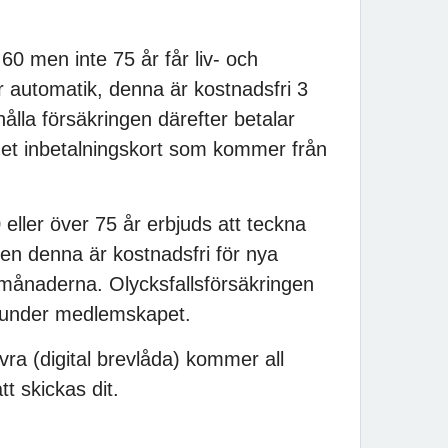
0 men inte 75 år får liv- och
r automatik, denna är kostnadsfri 3
ålla försäkringen därefter betalar
et inbetalningskort som kommer från
ller över 75 år erbjuds att teckna
ven denna är kostnadsfri för nya
månaderna. Olycksfallsförsäkringen
 under medlemskapet.
ivra (digital brevlåda) kommer all
t skickas dit.