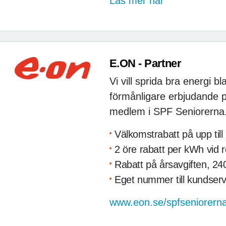
Läs mer här
E.ON - Partner
Vi vill sprida bra energi 
förmånligare erbjudande på
medlem i SPF Seniorerna
Välkomstrabatt på upp till
2 öre rabatt per kWh vid rö
Rabatt på årsavgiften, 240
Eget nummer till kundserv
www.eon.se/spfseniorern