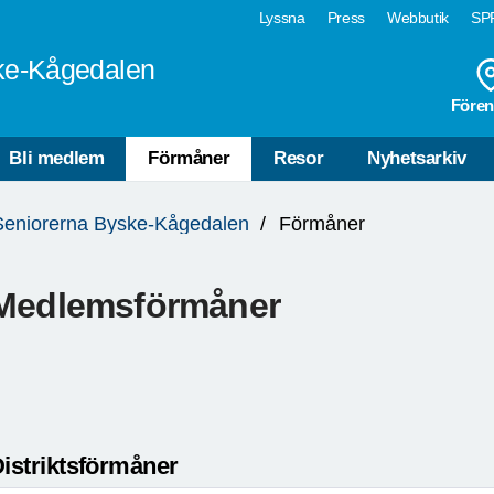
Lyssna
Press
Webbutik
SPF
ke-Kågedalen
Fören
Bli medlem
Förmåner
Resor
Nyhetsarkiv
Seniorerna Byske-Kågedalen
Förmåner
Medlemsförmåner
istriktsförmåner