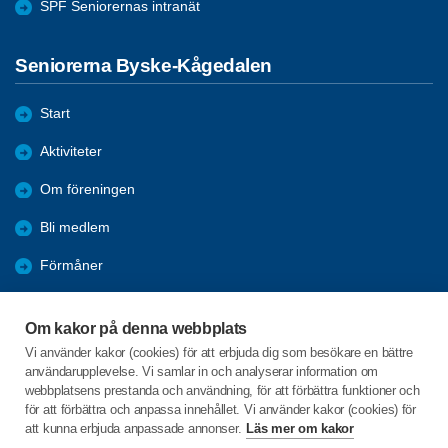
SPF Seniorernas intranät
Seniorerna Byske-Kågedalen
Start
Aktiviteter
Om föreningen
Bli medlem
Förmåner
Resor
Om kakor på denna webbplats
Nyhetsarkiv
Vi använder kakor (cookies) för att erbjuda dig som besökare en bättre
användarupplevelse. Vi samlar in och analyserar information om
Bildgalleri
webbplatsens prestanda och användning, för att förbättra funktioner och
för att förbättra och anpassa innehållet. Vi använder kakor (cookies) för
att kunna erbjuda anpassade annonser.
Läs mer om kakor
C/o:Valter Stenmark