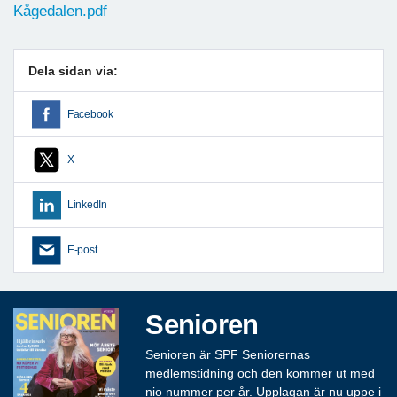
Kågedalen.pdf
Dela sidan via:
Facebook
X
LinkedIn
E-post
Senioren
Senioren är SPF Seniorernas
medlemstidning och den kommer ut med
nio nummer per år. Upplagan är nu uppe i