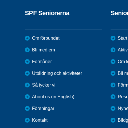
SPF Seniorerna
Senio
Om förbundet
Start
Bli medlem
Aktiv
Förmåner
Om f
Utbildning och aktiviteter
Bli 
Så tycker vi
Förm
About us (in English)
Reso
Föreningar
Nyhe
Kontakt
Bildg