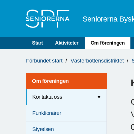
Till övergripande innehåll
Seniorerna Bys
Start
Aktiviteter
Om föreningen
Du
Förbundet start
Västerbottensdistriktet
är
här:
Om föreningen
Kontakta oss
Funktionärer
Styrelsen