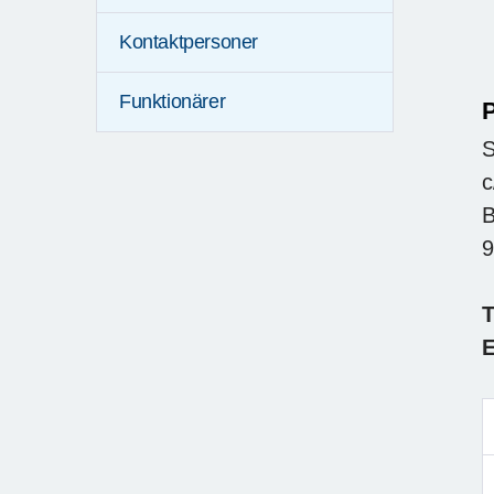
Kontaktpersoner
Funktionärer
P
S
c
B
T
E