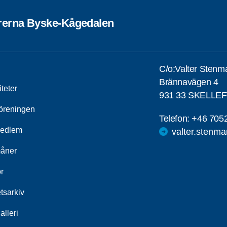
rerna Byske-Kågedalen
C/o:Valter Stenm
Brännavägen 4
iteter
931 33 SKELLE
öreningen
Telefon:
+46 705
medlem
valter.stenm
åner
r
tsarkiv
alleri