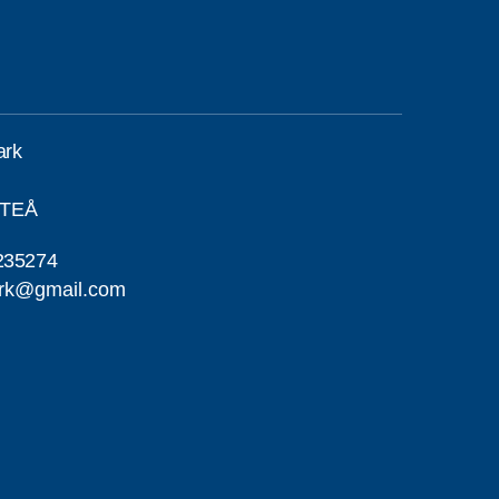
ark
FTEÅ
235274
ark@gmail.com