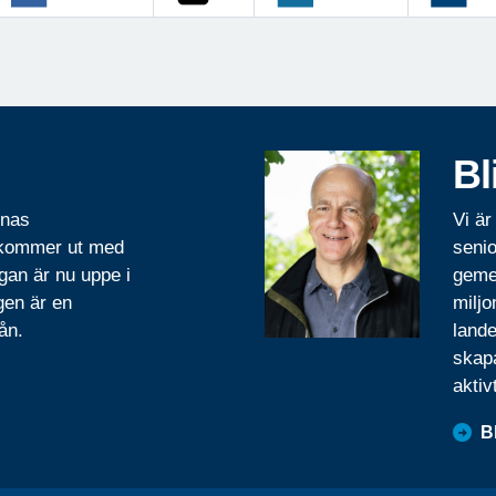
Bl
rnas
Vi är
 kommer ut med
senio
gan är nu uppe i
geme
gen är en
miljo
ån.
lande
skapa
aktiv
B