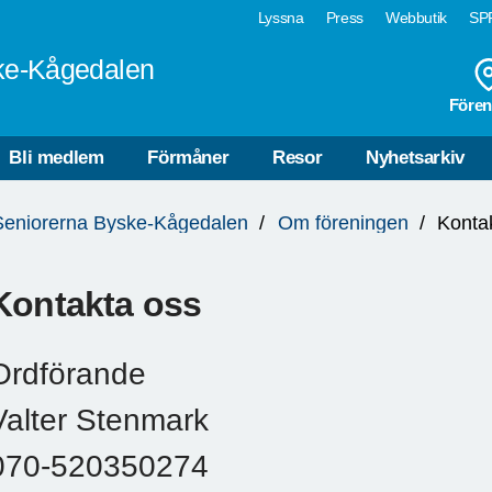
Lyssna
Press
Webbutik
SPF
ke-Kågedalen
Fören
Bli medlem
Förmåner
Resor
Nyhetsarkiv
Seniorerna Byske-Kågedalen
Om föreningen
Konta
Kontakta oss
Ordförande
Valter Stenmark
070-520350274