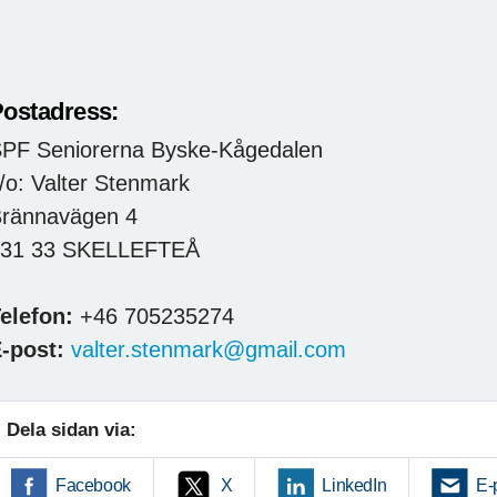
ostadress:
PF Seniorerna Byske-Kågedalen
/o: Valter Stenmark
rännavägen 4
931 33 SKELLEFTEÅ
elefon:
+46 705235274
-post:
valter.stenmark@gmail.com
Dela sidan via:
Facebook
X
LinkedIn
E-