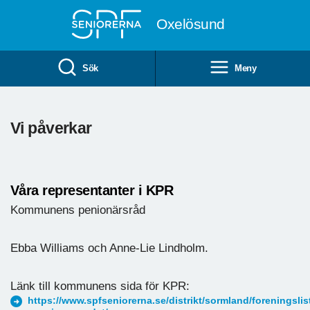
Till övergripande innehåll
Oxelösund
Sök
Meny
Vi påverkar
Våra representanter i KPR
Kommunens penionärsråd
Ebba Williams och Anne-Lie Lindholm.
Länk till kommunens sida för KPR:
https://www.spfseniorerna.se/distrikt/sormland/foreningsl