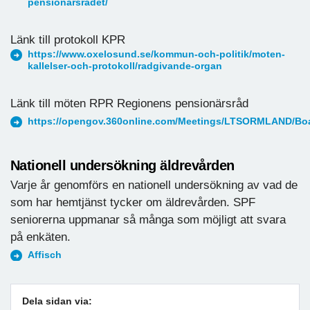
pensionarsradet/
Länk till protokoll KPR
https://www.oxelosund.se/kommun-och-politik/moten-
kallelser-och-protokoll/radgivande-organ
Länk till möten RPR Regionens pensionärsråd
https://opengov.360online.com/Meetings/LTSORMLAND/Boa
Nationell undersökning äldrevården
Varje år genomförs en nationell undersökning av vad de
som har hemtjänst tycker om äldrevården. SPF
seniorerna uppmanar så många som möjligt att svara
på enkäten.
Affisch
Dela sidan via: