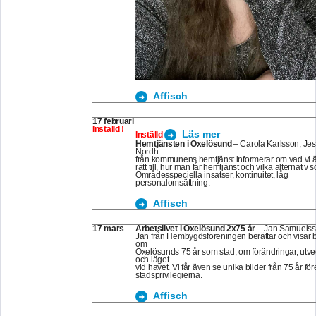
Affisch
17 februari
Inställd !
Läs mer
Inställd
Hemtjänsten i Oxelösund
– Carola Karlsson, Jes
Nordh
från kommunens hemtjänst informerar om vad vi ä
rätt till, hur man får hemtjänst och vilka alternativ 
Områdesspeciella insatser, kontinuitet, låg
personalomsättning.
Affisch
17 mars
Arbetslivet i Oxelösund 2x75 år
– Jan Samuels
Jan från Hembygdsföreningen berättar och visar b
om
Oxelösunds 75 år som stad, om förändringar, utve
och läget
vid havet. Vi får även se unika bilder från 75 år för
stadsprivilegierna.
Affisch