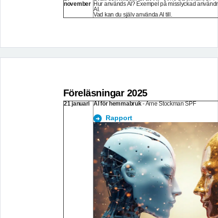
november
Hur används AI? Exempel på misslyckad använd
AI.
Vad kan du själv använda AI till.
Föreläsningar 2025
21 januari
AI för hemmabruk
- Arne Stockman SPF
Rapport