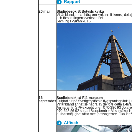
Rapport
20 maj
Studiebesök St Botvids kyrka
Vi får bland annat höra om kyrkans tillkomst, deta
och församlingens verksamhet.
Samling i kyrkan kl. 15.
16
Studiebesök på F11 museum
september
Guidad tur på Sveriges största flygspaningsflottil
Vi får bland annat se några av de före detta aktiva
Anmälan till SPF expeditionen 070-386 93 05 alter
070-613 56 92 senast 8 september. Vi samåker i 
du har möjlighet att ta med passagerare. Fika för 5
Affisch