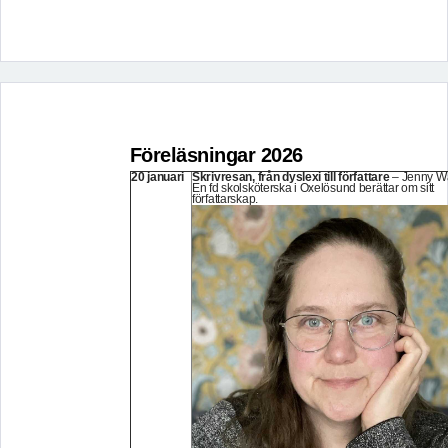
Föreläsningar 2026
20 januari
Skrivresan, från dyslexi till författare
– Jenny Wa
En fd skolsköterska i Oxelösund berättar om sitt
författarskap.