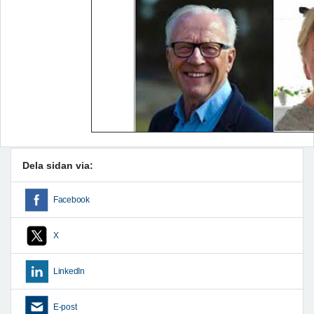
Dela sidan via:
Facebook
X
LinkedIn
E-post