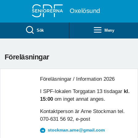
Till övergripande innehåll
Oxelösund
Sök
Meny
Föreläsningar
Föreläsningar / Information 2026
I SPF-lokalen Torggatan 13 tisdagar
kl.
15:00
om inget annat anges.
Kontaktperson är Arne Stockman tel.
070-631 56 92, e-post
stockman.arne@gmail.com