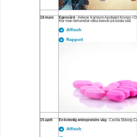
18 mars
Egenvård
- Helene Karlsson Apoteket Kronan i 
Hur man behandlar olika besvär på bästa sätt.
Affisch
Rapport
15 april
En kvinnlig entreprenörs väg
- Cecilia Ekberg C
Affisch