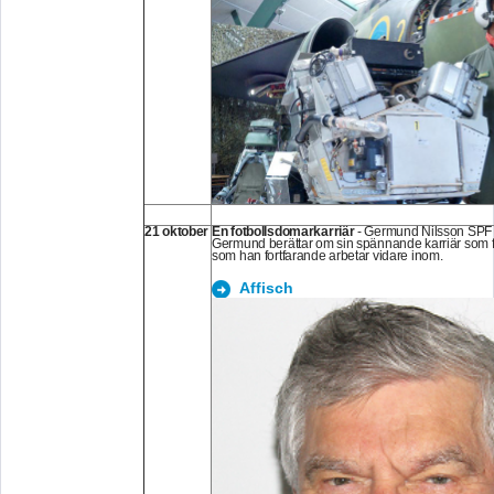
21 oktober
En fotbollsdomarkarriär
- Germund Nilsson SPF
Germund berättar om sin spännande karriär som 
som han fortfarande arbetar vidare inom.
Affisch