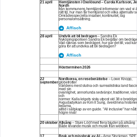
21 april
Hemtjänsten i Oxelösund – Carola Karlsson, J
Nordh
från kommunens hemtjänst informerar om vad vi ä
rätt till, hur man får hemtjänst och vilka alternativ 
Områdesspeciella insatser, kontinuitet, låg
personalomsättning.
Affisch
28 april
Undvik att bli bedragen
– Sandra Ek
Nyköpingspolisen Sandra Ek berättar om bedräger
Vad räknas som bedrägeri, hur går det till, vad ka
göra för att undvika att bli bedragen?
Affisch
Höstterminen 2026
22
Nordkorea, en reseberättelse
– Lowe Knopp,
september
globetrotter
Världens mest slutna och surrealistiska land fasci
med sin
ovanlighet, annorlunda sedvänjor, traditioner, vär
och
normer. Kalla krigets sista utpost vid 38:e breddg
Avgudadyrkan av Kim Il Sung, överdrivna historie
ledarna,
alltid i sällskap av en guide. ”All inclusive” har nåt
högre nivå!
20 oktober
Allsång
– Sture Lööf med flera bjuder på allsång
Både levande musik och musik från webben.
17
Bruk och missbruk av AI
– Arne Stockman, SPF