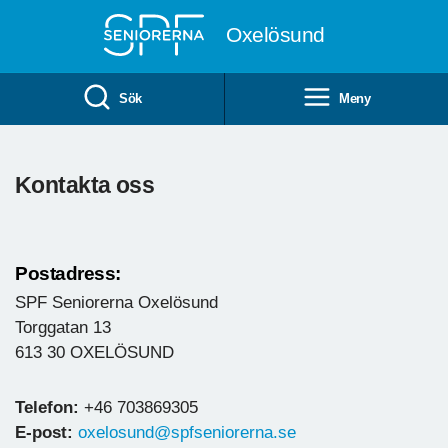
Till övergripande innehåll
Oxelösund
Sök
Meny
Kontakta oss
Postadress:
SPF Seniorerna Oxelösund
Torggatan 13
613 30 OXELÖSUND
Telefon:
+46 703869305
E-post:
oxelosund@spfseniorerna.se