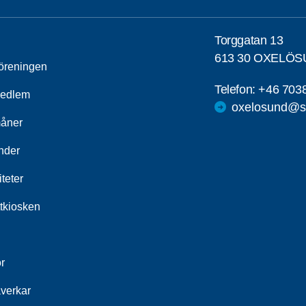
Torggatan 13
613 30 OXELÖ
öreningen
Telefon:
+46 703
medlem
oxelosund@sp
åner
nder
iteter
ttkiosken
r
åverkar