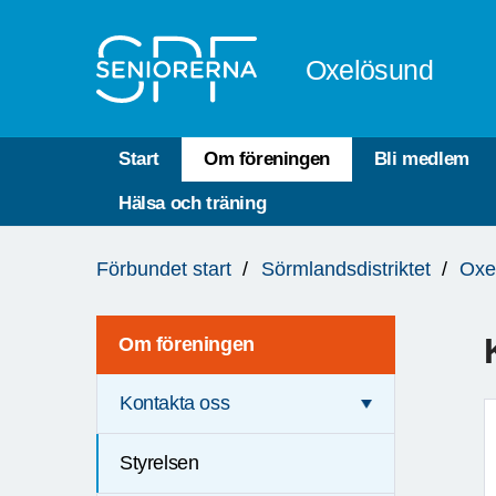
Till övergripande innehåll
Oxelösund
Start
Om föreningen
Bli medlem
Hälsa och träning
Du
Förbundet start
Sörmlandsdistriktet
Oxe
är
här:
Om föreningen
Kontakta oss
Styrelsen