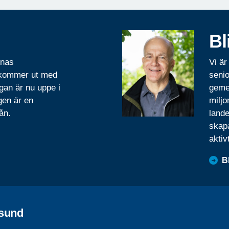
Bl
rnas
Vi är
 kommer ut med
senio
gan är nu uppe i
geme
gen är en
miljo
ån.
lande
skapa
aktiv
B
sund