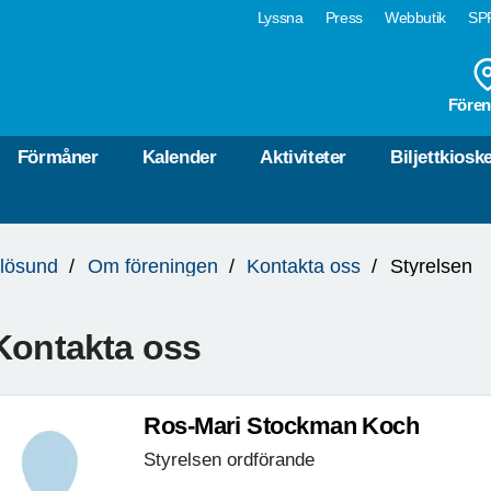
Lyssna
Press
Webbutik
SPF
Fören
Förmåner
Kalender
Aktiviteter
Biljettkiosk
lösund
Om föreningen
Kontakta oss
Styrelsen
Kontakta oss
Ros-Mari Stockman Koch
Styrelsen ordförande