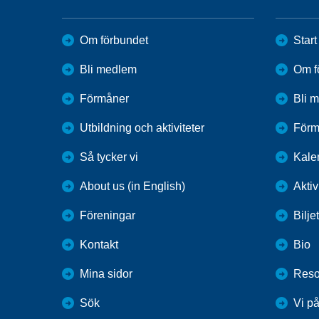
Om förbundet
Start
Bli medlem
Om f
Förmåner
Bli 
Utbildning och aktiviteter
Förm
Så tycker vi
Kale
About us (in English)
Aktiv
Föreningar
Bilje
Kontakt
Bio
Mina sidor
Reso
Sök
Vi p