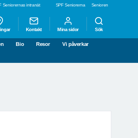
 Seniorernas intranät
SPF Seniorerna
Senioren
ingar
Kontakt
Mina sidor
Sök
en
Bio
Resor
Vi påverkar