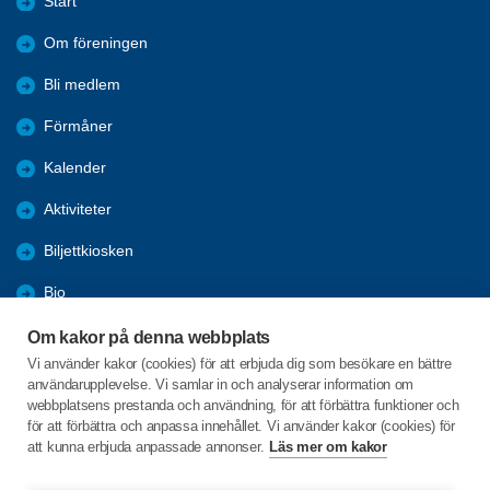
Start
Om föreningen
Bli medlem
Förmåner
Kalender
Aktiviteter
Biljettkiosken
Bio
Resor
Om kakor på denna webbplats
Vi använder kakor (cookies) för att erbjuda dig som besökare en bättre
Vi påverkar
användarupplevelse. Vi samlar in och analyserar information om
webbplatsens prestanda och användning, för att förbättra funktioner och
Hälsa och träning
för att förbättra och anpassa innehållet. Vi använder kakor (cookies) för
att kunna erbjuda anpassade annonser.
Läs mer om kakor
Torggatan 13