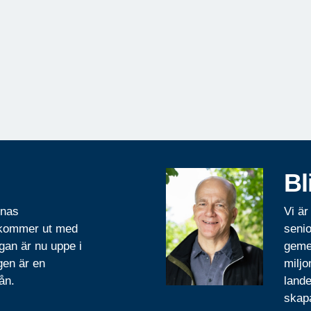
Bl
rnas
Vi är
 kommer ut med
senio
gan är nu uppe i
geme
gen är en
miljo
ån.
lande
skapa