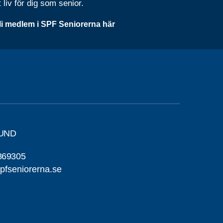
t liv för dig som senior.
li medlem i SPF Seniorerna här
SUND
869305
fseniorerna.se