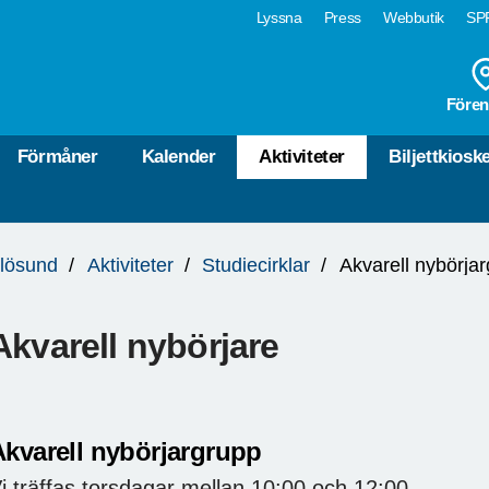
Lyssna
Press
Webbutik
SPF
Fören
Förmåner
Kalender
Aktiviteter
Biljettkiosk
lösund
Aktiviteter
Studiecirklar
Akvarell nybörja
Akvarell nybörjare
Akvarell nybörjargrupp
i träffas torsdagar mellan 10:00 och 12:00.