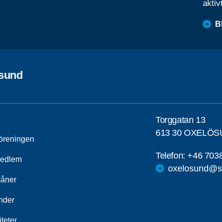
aktiv
B
sund
Torggatan 13
613 30 OXELÖ
öreningen
Telefon:
+46 703
medlem
oxelosund@sp
åner
nder
iteter