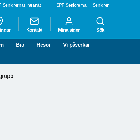
 Seniorernas intranät
SPF Seniorerna
Senioren
ingar
Kontakt
Mina sidor
Sök
en
Bio
Resor
Vi påverkar
rgrupp