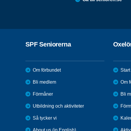
SPF Seniorerna
Oxelö
Om förbundet
Start
Bli medlem
Om f
Förmåner
Bli 
Utbildning och aktiviteter
Förm
Så tycker vi
Kale
About us (in English)
Aktiv