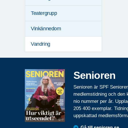
Teatergrupp
Vinkännedom
Vandring
Senioren
Senioren är SPF Seniore
medlemstidning och den
nio nummer per år. Uppla
205 400 exemplar. Tidnin
uppskattad medlemsförm
Gå till senioren.se