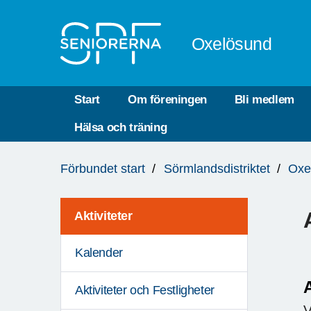
Till övergripande innehåll
Oxelösund
Start
Om föreningen
Bli medlem
Hälsa och träning
Du
Förbundet start
Sörmlandsdistriktet
Oxe
är
här:
Aktiviteter
Kalender
Aktiviteter och Festligheter
V