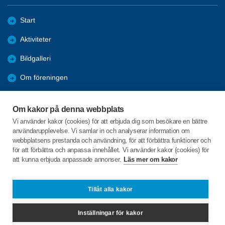
Start
Aktiviteter
Bildgalleri
Om föreningen
Förmåner
Om kakor på denna webbplats
Bli medlem
Vi använder kakor (cookies) för att erbjuda dig som besökare en bättre
användarupplevelse. Vi samlar in och analyserar information om
Nyheter
webbplatsens prestanda och användning, för att förbättra funktioner och
för att förbättra och anpassa innehållet. Vi använder kakor (cookies) för
att kunna erbjuda anpassade annonser.
Läs mer om kakor
C/o:Marie Nielsén
Duvgatan 2
385 32 TORSÅS
Tillåt alla kakor
Telefon:
0486-41040, 0723-728912
Inställningar för kakor
torsas@spfseniorerna.se