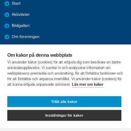
Start
Aktiviteter
Bildgalleri
Om föreningen
Förmåner
Om kakor på denna webbplats
Bli medlem
Vi använder kakor (cookies) för att erbjuda dig som besökare en bättre
användarupplevelse. Vi samlar in och analyserar information om
Nyheter
webbplatsens prestanda och användning, för att förbättra funktioner och
för att förbättra och anpassa innehållet. Vi använder kakor (cookies) för
att kunna erbjuda anpassade annonser.
Läs mer om kakor
C/o:Marie Nielsén
Duvgatan 2
385 32 TORSÅS
Tillåt alla kakor
Telefon:
0486-41040, 0723-728912
Inställningar för kakor
torsas@spfseniorerna.se