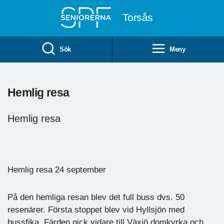
Till övergripande innehåll
Torsås
Sök
Meny
Hemlig resa
Hemlig resa
Hemlig resa 24 september
På den hemliga resan blev det full buss dvs. 50
resenärer. Första stoppet blev vid Hyllsjön med
bussfika. Färden gick vidare till Växjö domkyrka och