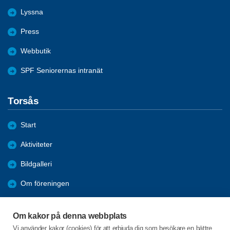
Lyssna
Press
Webbutik
SPF Seniorernas intranät
Torsås
Start
Aktiviteter
Bildgalleri
Om föreningen
Förmåner
Om kakor på denna webbplats
Bli medlem
Vi använder kakor (cookies) för att erbjuda dig som besökare en bättre