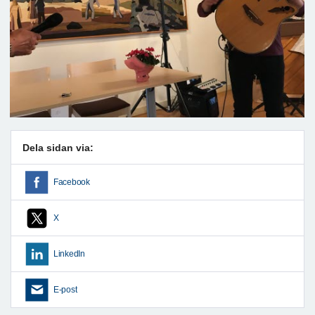
Dela sidan via:
Facebook
X
LinkedIn
E-post