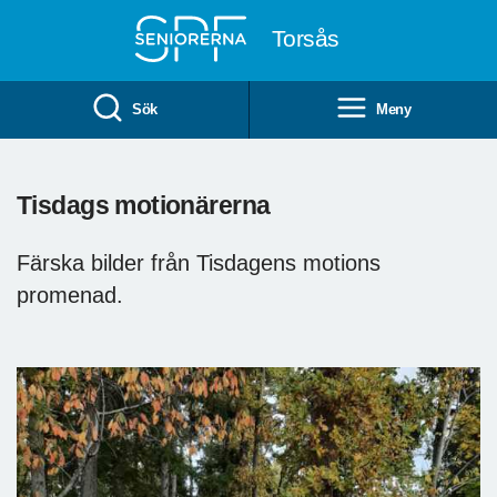
Till övergripande innehåll
Torsås
Sök
Meny
Tisdags motionärerna
Färska bilder från Tisdagens motions
promenad.