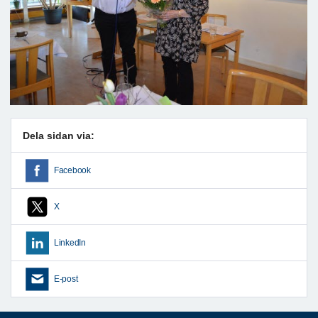
Dela sidan via:
Facebook
X
LinkedIn
E-post