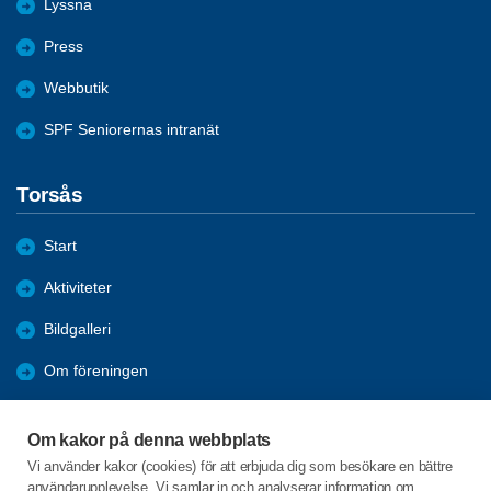
Lyssna
Press
Webbutik
SPF Seniorernas intranät
Torsås
Start
Aktiviteter
Bildgalleri
Om föreningen
Förmåner
Om kakor på denna webbplats
Bli medlem
Vi använder kakor (cookies) för att erbjuda dig som besökare en bättre
användarupplevelse. Vi samlar in och analyserar information om