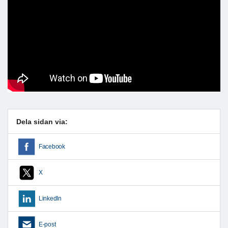
Dela sidan via:
Facebook
X
LinkedIn
E-post