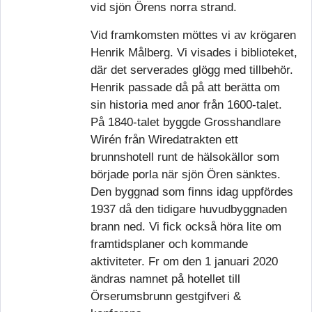
vid sjön Örens norra strand.
Vid framkomsten möttes vi av krögaren
Henrik Målberg.
Vi visades i biblioteket,
där det serverades glögg med tillbehör.
Henrik passade då på att berätta om
sin historia med anor från 1600-talet.
På 1840-talet byggde Grosshandlare
Wirén från Wiredatrakten ett
brunnshotell runt de hälsokällor som
började porla när sjön Ören sänktes.
Den byggnad som finns idag uppfördes
1937 då den tidigare huvudbyggnaden
brann ned. Vi fick också höra lite om
framtidsplaner och kommande
aktiviteter.
Fr om den 1 januari 2020
ändras namnet på hotellet till
Örserumsbrunn gestgifveri &