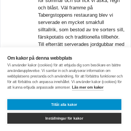
för sommar och sol fick vi åska, regn
och blåst. Väl framme på
Tabergstoppens restaurang blev vi
serverade en mycket smakfull
silltallrik, som bestod av tre sorters sill,
färskpotatis och traditionella tillbehör.
Till efterrätt serverades jordgubbar med
glass och grädde. Denna goda måltid
Om kakor på denna webbplats
fick oss delvis att glömma att vi
Vi använder kakor (cookies) för att erbjuda dig som besökare en bättre
missade den fantastiska utsikten från
användarupplevelse. Vi samlar in och analyserar information om
Taberg. Nöjda, mätta och belåtna vände
webbplatsens prestanda och användning, för att förbättra funktioner och
vi åter till Lindgården. Det var första
för att förbättra och anpassa innehållet. Vi använder kakor (cookies) för
att kunna erbjuda anpassade annonser.
Läs mer om kakor
gången SPF Seniorerna
Jönköping Öster åt sillunch på
Tabergstoppen men det kan mycket väl
Tillåt alla kakor
bli en tradition.
Inställningar för kakor