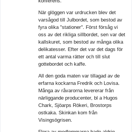
konferens.
När glöggen var urdrucken blev det
varsågod till Julbordet, som bestod av
fyra olika "stationer".
Först försåg vi
oss av det rikliga sillbordet, sen var det
kallskuret, som bestod av många olika
delikatesser.
Efter det var det dags för
ett antal varma rätter och till slut
gottebordet och kaffe.
All den goda maten var tillagad av de
erfarna kockarna Fredrik och Lovisa.
Många av råvarorna levererar från
närliggande producenter, bl a Hugos
Chark, Sjöarps Rökeri, Brostorps
ostkaka.
Skinkan kom från
Visingsögrisen.
Flera av medlemmarna hade aldrig