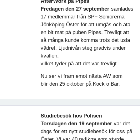
AfterWork på Pipes
Fredagen den 27 september
samlades
17 medlemmar från SPF Seniorerna
Jönköping Öster för att umgås och äta
en bit mat på puben Pipes. Trevligt att
så många kunde komma trots det usla
vädret. Ljudnivån steg gradvis under
kvällen,
vilket tyder på att det var trevligt.
Nu ser vi fram emot nästa AW som
blir den 25 oktober på Kock o Bar.
Studiebesök hos Polisen
Torsdagen den 19 september
var det
dags för ett nytt studiebesök för oss på
Öster. Vi var 40 nyfikna som styrde