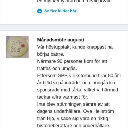
en mycket lyckad och trevlig kväll.
Se fler bilder här
Månadsmöte augusti
Vår höstupptakt kunde knappast ha
börjat bättre.
Närmare 90 personer kom för att
träffas och umgås.
Eftersom SPF:s riksförbund firar 80 år i
år bjöd vi på inträdet och Lindgården
sponsrade med tårta, vilket vi härmed
tackar allra varmast för.
Inte blev stämningen sämre av att
dagens underhållare, Ove Hellström
från Hjo, visade sig vara en riktig
historieberättare och underhållare.