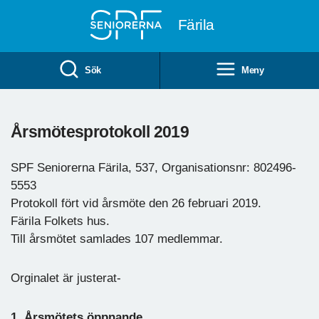
Till övergripande innehåll
Färila
Sök
Meny
Årsmötesprotokoll 2019
SPF Seniorerna Färila, 537, Organisationsnr: 802496-
5553
Protokoll fört vid årsmöte den 26 februari 2019.
Färila Folkets hus.
Till årsmötet samlades 107 medlemmar.
Orginalet är justerat-
1. Årsmötets öppnande