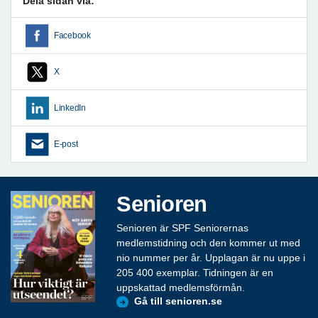
Dela sidan via:
Facebook
X
LinkedIn
E-post
Senioren
Senioren är SPF Seniorernas
medlemstidning och den kommer ut med
nio nummer per år. Upplagan är nu uppe i
205 400 exemplar. Tidningen är en
uppskattad medlemsförmån.
Gå till senioren.se