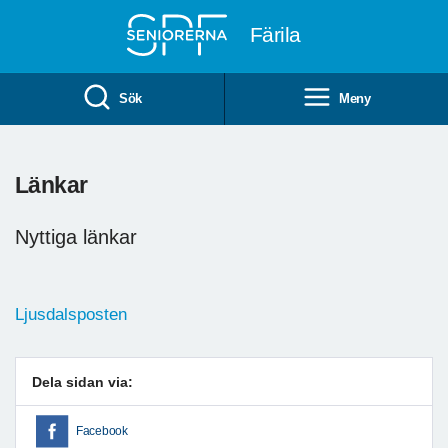
Till övergripande innehåll
Färila
Sök
Meny
Länkar
Nyttiga länkar
Ljusdalsposten
Dela sidan via:
Facebook