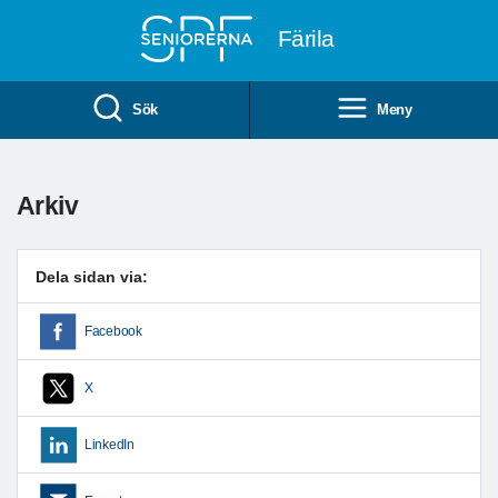
Till övergripande innehåll
Färila
Sök
Meny
Arkiv
Dela sidan via:
Facebook
X
LinkedIn