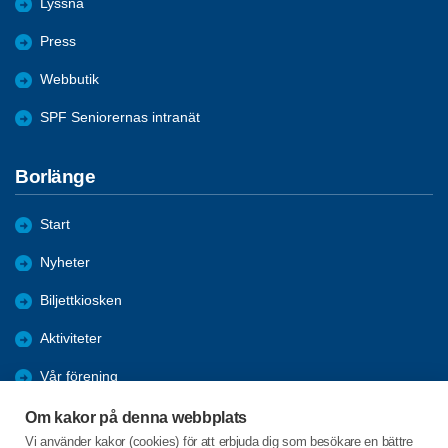
Lyssna
Press
Webbutik
SPF Seniorernas intranät
Borlänge
Start
Nyheter
Biljettkiosken
Aktiviteter
Vår förening
Äldrefrågor
Om kakor på denna webbplats
Vi använder kakor (cookies) för att erbjuda dig som besökare en bättre