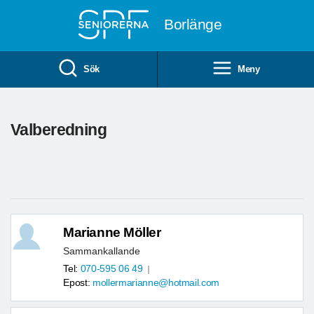
Till övergripande innehåll
Borlänge
Sök
Meny
Valberedning
Marianne Möller
Sammankallande
Tel:
070-595 06 49
Epost:
mollermarianne@hotmail.com