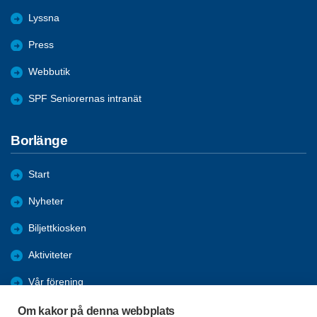
Lyssna
Press
Webbutik
SPF Seniorernas intranät
Borlänge
Start
Nyheter
Biljettkiosken
Aktiviteter
Vår förening
Äldrefrågor
Om kakor på denna webbplats