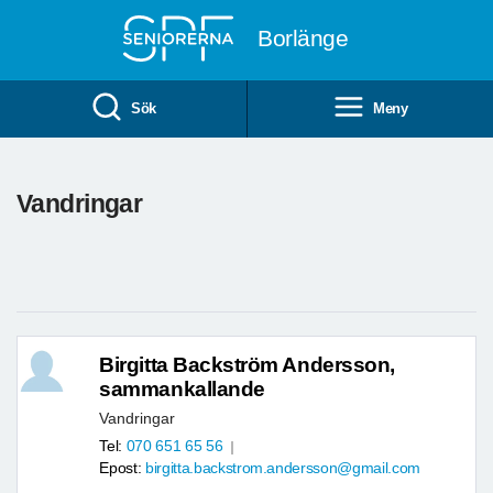
Till övergripande innehåll
Borlänge
Sök
Meny
Vandringar
Birgitta Backström Andersson,
sammankallande
Vandringar
Tel:
070 651 65 56
Epost:
birgitta.backstrom.andersson@gmail.com