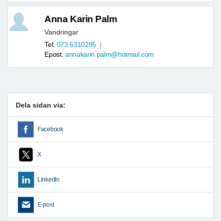
Anna Karin Palm
Vandringar
Tel:
073 6310285
Epost:
annakarin.palm@hotmail.com
Dela sidan via:
Facebook
X
LinkedIn
E-post