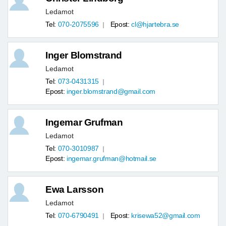
Ledamot
Tel:
070-2075596
Epost:
cl@hjartebra.se
Inger Blomstrand
Ledamot
Tel:
073-0431315
Epost:
inger.blomstrand@gmail.com
Ingemar Grufman
Ledamot
Tel:
070-3010987
Epost:
ingemar.grufman@hotmail.se
Ewa Larsson
Ledamot
Tel:
070-6790491
Epost:
krisewa52@gmail.com