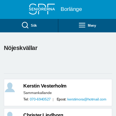
Till övergripande innehåll
Borlänge
Sök
Meny
Nöjeskvällar
Kerstin Vesterholm
Sammankallande
Tel:
070-6940527
Epost:
kerstimora@hotmail.com
Christer Lindborg