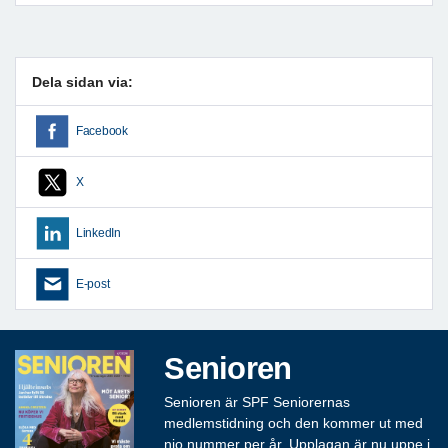
Dela sidan via:
Facebook
X
LinkedIn
E-post
Senioren
Senioren är SPF Seniorernas
medlemstidning och den kommer ut med
nio nummer per år. Upplagan är nu uppe i