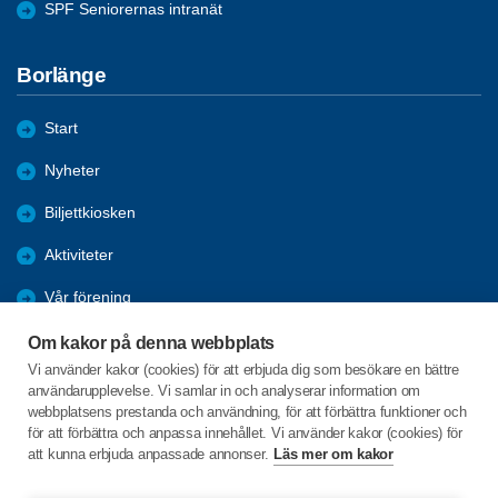
SPF Seniorernas intranät
Borlänge
Start
Nyheter
Biljettkiosken
Aktiviteter
Vår förening
Äldrefrågor
Om kakor på denna webbplats
Vi använder kakor (cookies) för att erbjuda dig som besökare en bättre
Förmåner
användarupplevelse. Vi samlar in och analyserar information om
webbplatsens prestanda och användning, för att förbättra funktioner och
Bli medlem
för att förbättra och anpassa innehållet. Vi använder kakor (cookies) för
att kunna erbjuda anpassade annonser.
Läs mer om kakor
Box 823