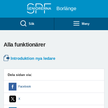
Till övergripande innehåll
Borlänge
Sök
Meny
Alla funktionärer
Introduktion nya ledare
Dela sidan via:
Facebook
X