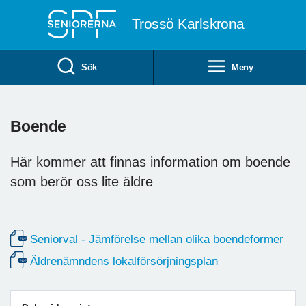
Till övergripande innehåll
Trossö Karlskrona
Sök
Meny
Boende
Här kommer att finnas information om boende
som berör oss lite äldre
Seniorval - Jämförelse mellan olika boendeformer
Äldrenämndens lokalförsörjningsplan