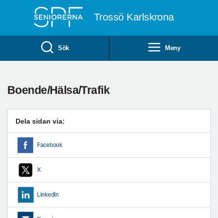
Till övergripande innehåll
Trossö Karlskrona
Sök
Meny
Boende/Hälsa/Trafik
Dela sidan via:
Facebook
X
LinkedIn