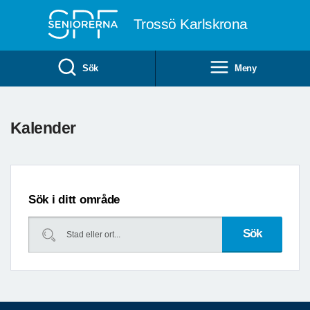
Till övergripande innehåll
Trossö Karlskrona
Sök
Meny
Föregående
Kommande
Kalender
datum
datum
Sök i ditt område