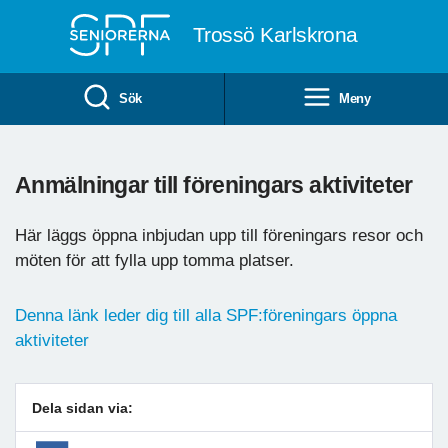
Till övergripande innehåll
Trossö Karlskrona
Sök
Meny
Anmälningar till föreningars aktiviteter
Här läggs öppna inbjudan upp till föreningars resor och
möten för att fylla upp tomma platser.
Denna länk leder dig till alla SPF:föreningars öppna
aktiviteter
Dela sidan via: