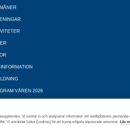
MÅNER
ENINGAR
IVITETER
DER
OR
 INFORMATION
ILDNING
GRAM VÅREN 2026
darupplevelse. Vi samlar in och analyserar information om webbplatsens prestanda
hållet. Vi använder kakor (cookies) för att kunna erbjuda anpassade annonser.
Läs m