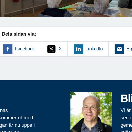
Dela sidan via:
Facebook
X
LinkedIn
E-
Bl
rnas
Vi är
 kommer ut med
senio
gan är nu uppe i
geme