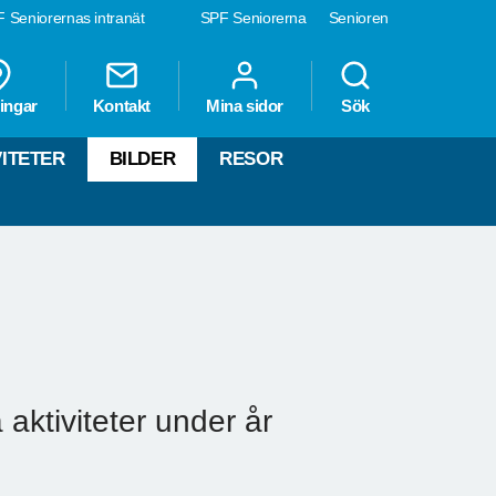
 Seniorernas intranät
SPF Seniorerna
Senioren
ingar
Kontakt
Mina sidor
Sök
VITETER
BILDER
RESOR
a aktiviteter under år