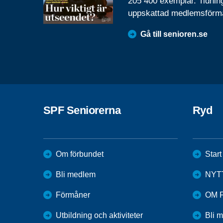
205 400 exemplar. Tidnin
uppskattad medlemsförm
Gå till senioren.se
SPF Seniorerna
Ryd
Om förbundet
Start
Bli medlem
NYT
Förmåner
OM 
Utbildning och aktiviteter
Bli 