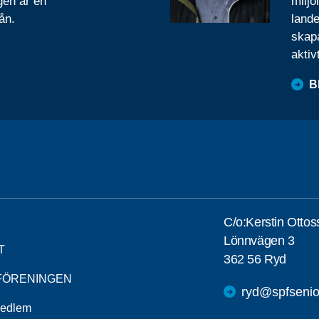
gen är en
miljo
ån.
lande
skapa
aktiv
B
C/o:Kerstin Otto
Lönnvägen 3
T
362 56 Ryd
FÖRENINGEN
ryd@spfsenio
medlem