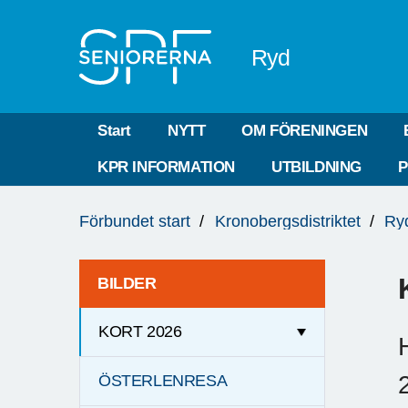
Till övergripande innehåll
Ryd
Start
NYTT
OM FÖRENINGEN
KPR INFORMATION
UTBILDNING
P
Du
Förbundet start
Kronobergsdistriktet
Ry
är
här:
BILDER
KORT 2026
ÖSTERLENRESA