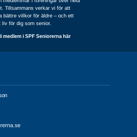
n medlemmar i föreningar över hela
t. Tillsammans verkar vi för att
 bättre villkor för äldre – och ett
t liv för dig som senior.
li medlem i SPF Seniorerna här
sson
rerna.se