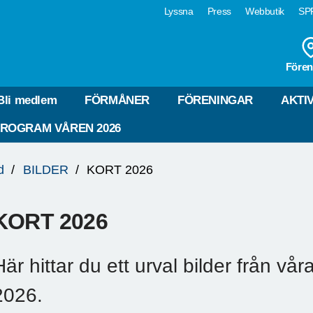
Lyssna
Press
Webbutik
SPF
Fören
Bli medlem
FÖRMÅNER
FÖRENINGAR
AKTI
ROGRAM VÅREN 2026
d
BILDER
KORT 2026
KORT 2026
Här hittar du ett urval bilder från vår
2026.