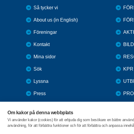
Så tycker vi
FÖR
About us (in English)
FÖR
Föreningar
AKT
Kontakt
BIL
Mina sidor
RES
Sök
KPR
Lyssna
UTB
Press
PRO
Webbutik
Om kakor på denna webbplats
SPF Seniorernas intranät
Vi använder kakor (cookies) för att erbjuda dig som besökare en bättre använ
användning, för att förbättra funktioner och för att förbättra och anpassa inne